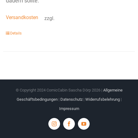
dauern sollte.
Versandkosten
zzgl.
Details
© Copyright 2024 ComicCabin Sascha Dörp
2026 |
Allgemeine
Geschäftsbedingungen
|
Datenschutz
|
Widerrufsbelehrung
|
Impressum
Instagram
Facebook
YouTube