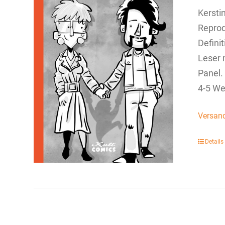
Kersti
Reprod
Defini
Leser 
Panel.
4-5 We
Versan
Details