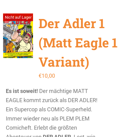
Der Adler 1
Nicht auf Lager
(Matt Eagle 1
Variant)
€
10,00
Es ist soweit!
Der mächtige MATT
EAGLE kommt zurück als DER ADLER!
Ein Supercop als COMIC-Superheld.
Immer wieder neu als PLEM PLEM
Comicheft. Erlebt die größten
Abenteuer von
DER ADLER
. Lest, wie