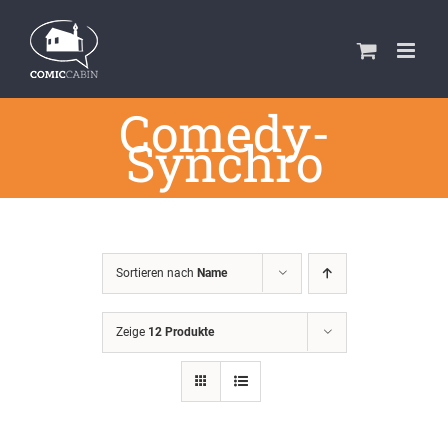
Zum
Inhalt
springen
Comedy-
Synchro
Sortieren nach
Name
Zeige
12 Produkte