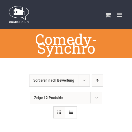
Zum
Inhalt
springen
Comedy-
Synchro
Sortieren nach
Bewertung
Zeige
12 Produkte