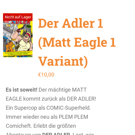
Der Adler 1
Nicht auf Lager
(Matt Eagle 1
Variant)
€
10,00
Es ist soweit!
Der mächtige MATT
EAGLE kommt zurück als DER ADLER!
Ein Supercop als COMIC-Superheld.
Immer wieder neu als PLEM PLEM
Comicheft. Erlebt die größten
Abenteuer von
DER ADLER
. Lest, wie