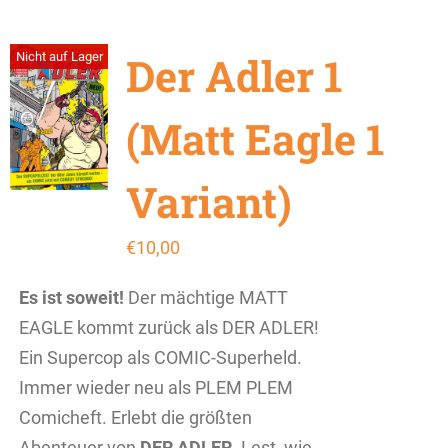
Der Adler 1
Nicht auf Lager
(Matt Eagle 1
Variant)
€
10,00
Es ist soweit!
Der mächtige MATT
EAGLE kommt zurück als DER ADLER!
Ein Supercop als COMIC-Superheld.
Immer wieder neu als PLEM PLEM
Comicheft. Erlebt die größten
Abenteuer von
DER ADLER
. Lest, wie