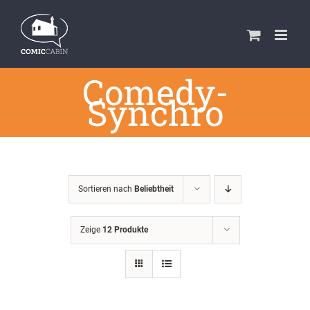
Zum
Inhalt
springen
Comedy-
Synchro
Sortieren nach
Beliebtheit
Zeige
12 Produkte