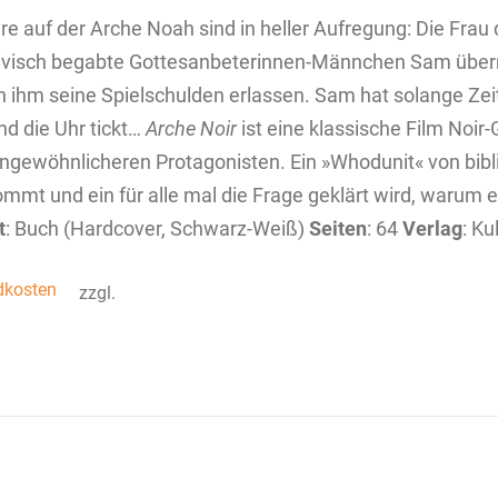
ere auf der Arche Noah sind in heller Aufregung: Die Fra
ivisch begabte Gottesanbeterinnen­-­Männchen Sam übern
 ihm seine Spielschulden erlassen. Sam hat solange Zei
Und die Uhr tickt…
Arche Noir
ist eine klassische Film Noi
ngewöhnlicheren Protagonisten. Ein »Whodunit« von bib
ommt und ein für alle mal die Frage geklärt wird, warum e
t
: Buch (Hardcover, Schwarz-Weiß)
Seiten
: 64
Verlag
: K
dkosten
zzgl.