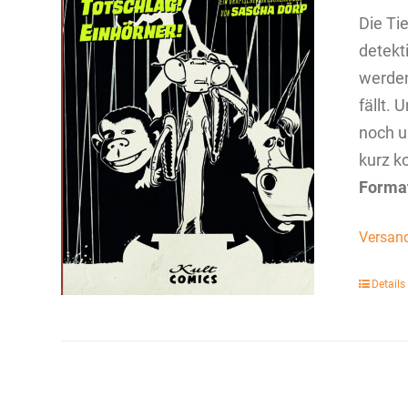
Die Ti
detekt
werden
fällt. 
noch u
kurz k
Forma
Versan
Details