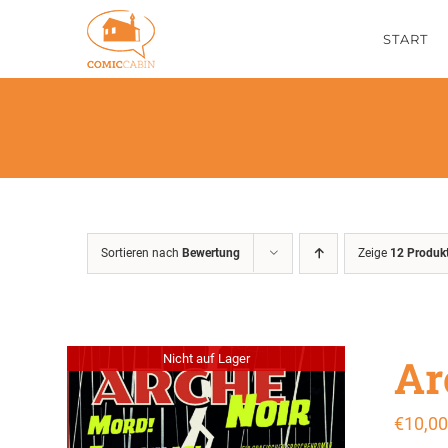
Zum
START
Inhalt
springen
Sortieren nach
Bewertung
Zeige
12 Produk
Ar
Nicht auf Lager
€
10,00