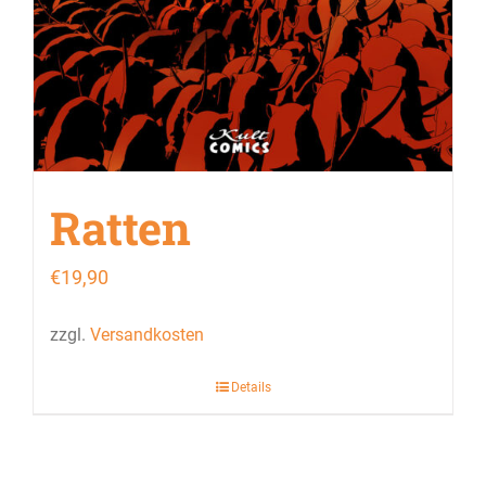
Ratten
€
19,90
zzgl.
Versandkosten
Details