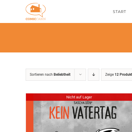
Zum
START
Inhalt
springen
Sortieren nach
Beliebtheit
Zeige
12 Produk
Nicht auf Lager