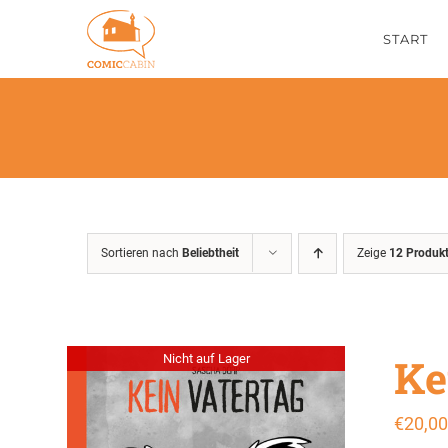
Zum
START
Inhalt
springen
Sortieren nach
Beliebtheit
Zeige
12 Produk
Ke
Nicht auf Lager
€
20,00