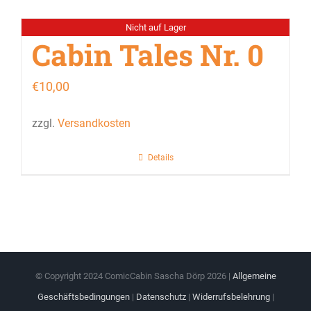
Nicht auf Lager
Cabin Tales Nr. 0
€
10,00
zzgl.
Versandkosten
Details
© Copyright 2024 ComicCabin Sascha Dörp
2026 |
Allgemeine
Geschäftsbedingungen
|
Datenschutz
|
Widerrufsbelehrung
|