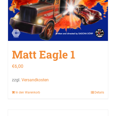
Matt Eagle 1
€
6,00
zzgl.
Versandkosten
In den Warenkorb
Details