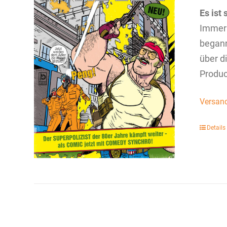
Es ist 
Immer 
begann
über d
Produc
Versan
Details