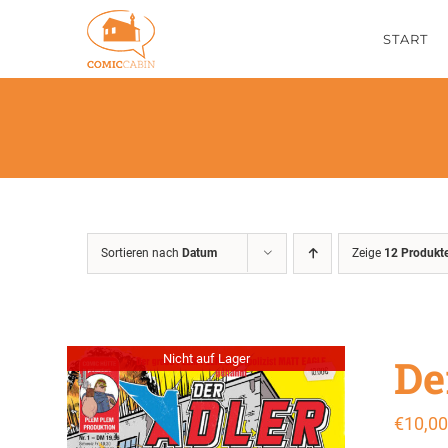
Zum
START
Inhalt
springen
Sortieren nach
Datum
Zeige
12 Produkt
De
Nicht auf Lager
€
10,00