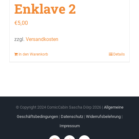
Enklave 2
€
5,00
zzgl.
Versandkosten
In den Warenkorb
Details
© Copyright 2024 ComicCabin Sascha Dörp
2026 |
Allgemeine
Geschäftsbedingungen
|
Datenschutz
|
Widerrufsbelehrung
|
Impressum