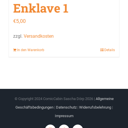
Enklave 1
€
5,00
zzgl.
Versandkosten
In den Warenkorb
Details
© Copyright 2024 ComicCabin Sascha Dörp
2026 |
Allgemeine
Geschäftsbedingungen
|
Datenschutz
|
Widerrufsbelehrung
|
Impressum