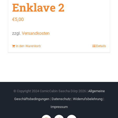
Enklave 2
€
5,00
zzgl.
Versandkosten
In den Warenkorb
Details
© Copyright 2024 ComicCabin Sascha Dörp
2026 |
Allgemeine
Geschäftsbedingungen
|
Datenschutz
|
Widerrufsbelehrung
|
Impressum