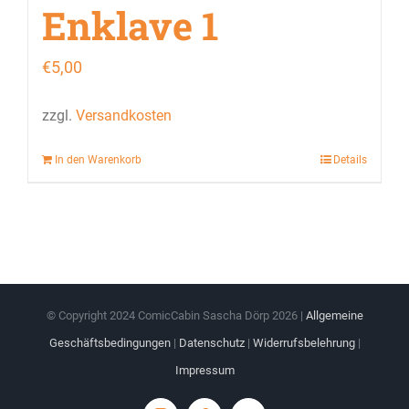
Enklave 1
€
5,00
zzgl.
Versandkosten
In den Warenkorb
Details
© Copyright 2024 ComicCabin Sascha Dörp
2026 |
Allgemeine
Geschäftsbedingungen
|
Datenschutz
|
Widerrufsbelehrung
|
Impressum