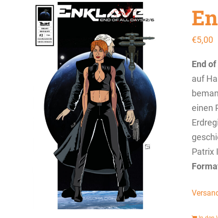
En
€
5,00
End of
auf Ha
bemann
einen P
Erdreg
geschi
Patrix 
Forma
Versan