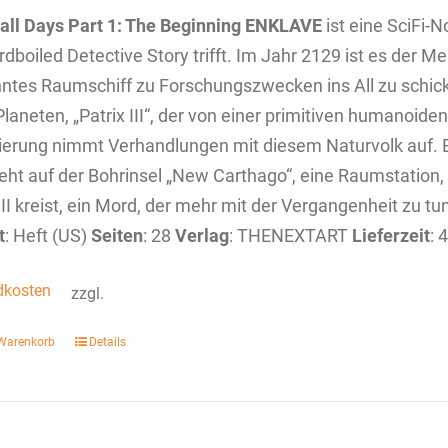
 all Days
Part 1: The Beginning
ENKLAVE
ist eine SciFi-N
rdboiled Detective Story trifft. Im Jahr 2129 ist es der 
tes Raumschiff zu Forschungszwecken ins All zu schicke
laneten, „Patrix III“, der von einer primitiven humanoide
ierung nimmt Verhandlungen mit diesem Naturvolk auf. E
eht auf der Bohrinsel „New Carthago“, eine Raumstation,
III kreist, ein Mord, der mehr mit der Vergangenheit zu tu
t
: Heft (US)
Seiten
: 28
Verlag
: THENEXTART
Lieferzeit
: 
dkosten
zzgl.
 Warenkorb
Details