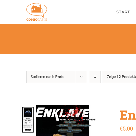
Zum
START
Inhalt
springen
Sortieren nach
Preis
Zeige
12 Produkt
En
€
5,00