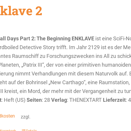
klave 2
 all Days
Part 2: The Beginning
ENKLAVE
ist eine SciFi-N
rdboiled Detective Story trifft. Im Jahr 2129 ist es der 
tes Raumschiff zu Forschungszwecken ins All zu schicke
laneten, „Patrix III“, der von einer primitiven humanoide
ierung nimmt Verhandlungen mit diesem Naturvolk auf. E
eht auf der Bohrinsel „New Carthago“, eine Raumstation,
III kreist, ein Mord, der mehr mit der Vergangenheit zu tu
t
: Heft (US)
Seiten
: 28
Verlag
: THENEXTART
Lieferzeit
: 
dkosten
zzgl.