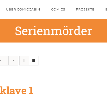
ÜBER COMICCABIN
COMICS
PROJEKTE
Serienmörder
e
klave 1