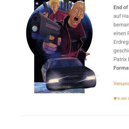
End of
auf Ha
bemann
einen P
Erdreg
geschi
Patrix 
Forma
Versan
In den