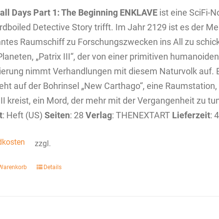
 all Days
Part 1: The Beginning
ENKLAVE
ist eine SciFi-N
rdboiled Detective Story trifft. Im Jahr 2129 ist es der 
tes Raumschiff zu Forschungszwecken ins All zu schicke
laneten, „Patrix III“, der von einer primitiven humanoide
ierung nimmt Verhandlungen mit diesem Naturvolk auf. E
eht auf der Bohrinsel „New Carthago“, eine Raumstation,
III kreist, ein Mord, der mehr mit der Vergangenheit zu tu
t
: Heft (US)
Seiten
: 28
Verlag
: THENEXTART
Lieferzeit
: 
dkosten
zzgl.
 Warenkorb
Details