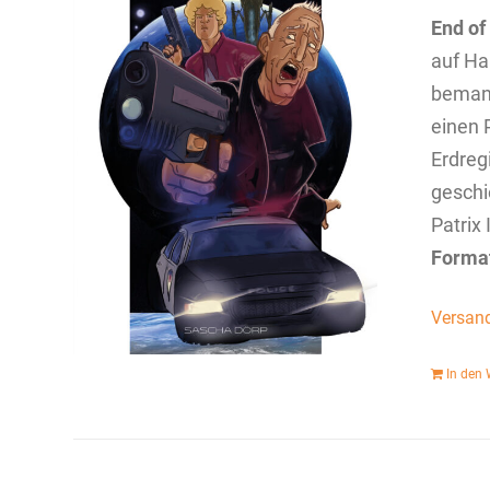
End of
auf Ha
bemann
einen P
Erdreg
geschi
Patrix 
Forma
Versan
In den