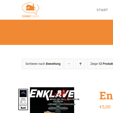
Zum
START
Inhalt
springen
Sortieren nach
Bewertung
Zeige
12 Produk
En
€
5,00