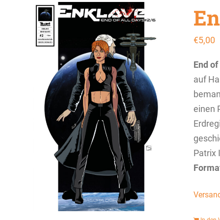
En
€
5,00
End of
auf Ha
bemann
einen P
Erdreg
geschi
Patrix 
Forma
Versan