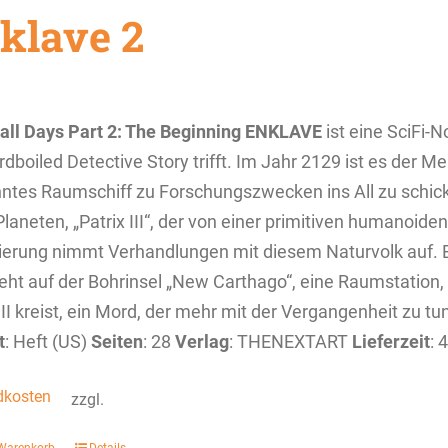
klave 2
 all Days
Part 2: The Beginning
ENKLAVE
ist eine SciFi-N
rdboiled Detective Story trifft. Im Jahr 2129 ist es der 
tes Raumschiff zu Forschungszwecken ins All zu schicke
laneten, „Patrix III“, der von einer primitiven humanoide
ierung nimmt Verhandlungen mit diesem Naturvolk auf. E
eht auf der Bohrinsel „New Carthago“, eine Raumstation,
III kreist, ein Mord, der mehr mit der Vergangenheit zu tu
t
: Heft (US)
Seiten
: 28
Verlag
: THENEXTART
Lieferzeit
: 
dkosten
zzgl.