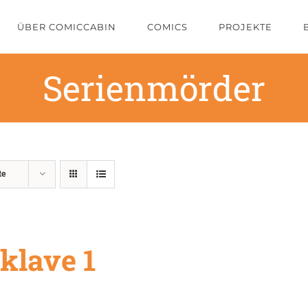
ÜBER COMICCABIN
COMICS
PROJEKTE
Serienmörder
te
klave 1