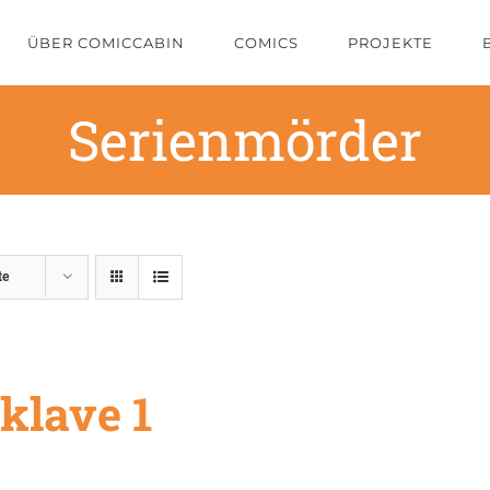
ÜBER COMICCABIN
COMICS
PROJEKTE
Serienmörder
te
klave 1