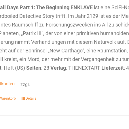
 all Days
Part 1: The Beginning
ENKLAVE
ist eine SciFi-N
rdboiled Detective Story trifft. Im Jahr 2129 ist es der 
tes Raumschiff zu Forschungszwecken ins All zu schicke
laneten, „Patrix III“, der von einer primitiven humanoide
ierung nimmt Verhandlungen mit diesem Naturvolk auf. E
eht auf der Bohrinsel „New Carthago“, eine Raumstation,
III kreist, ein Mord, der mehr mit der Vergangenheit zu tu
t
: Heft (US)
Seiten
: 28
Verlag
: THENEXTART
Lieferzeit
: 
dkosten
zzgl.
 Warenkorb
Details