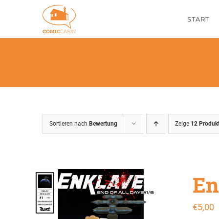
Zum
START
Inhalt
springen
Sortieren nach
Bewertung
Zeige
12 Produk
En
€
5,00