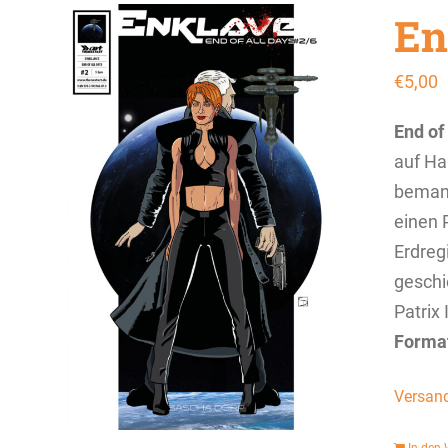
En
€
5,00
End of
auf Ha
bemann
einen P
Erdreg
geschi
Patrix 
Forma
Versan