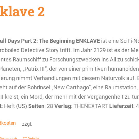
klave 2
 all Days
Part 2: The Beginning
ENKLAVE
ist eine SciFi-N
rdboiled Detective Story trifft. Im Jahr 2129 ist es der 
tes Raumschiff zu Forschungszwecken ins All zu schicke
laneten, „Patrix III“, der von einer primitiven humanoide
ierung nimmt Verhandlungen mit diesem Naturvolk auf. E
eht auf der Bohrinsel „New Carthago“, eine Raumstation,
III kreist, ein Mord, der mehr mit der Vergangenheit zu tu
t
: Heft (US)
Seiten
: 28
Verlag
: THENEXTART
Lieferzeit
: 
dkosten
zzgl.