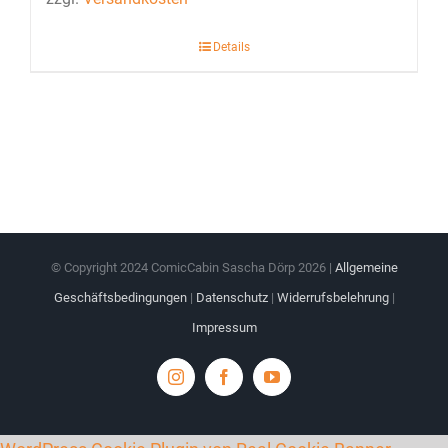
Details
© Copyright 2024 ComicCabin Sascha Dörp
2026 |
Allgemeine
Geschäftsbedingungen
|
Datenschutz
|
Widerrufsbelehrung
|
Impressum
Instagram
Facebook
YouTube