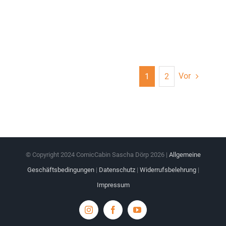
Vor
1
2
© Copyright 2024 ComicCabin Sascha Dörp
2026 |
Allgemeine
Geschäftsbedingungen
|
Datenschutz
|
Widerrufsbelehrung
|
Impressum
Instagram
Facebook
YouTube