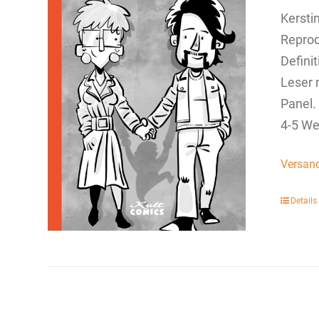
Kersti
Reprod
Defini
Leser 
Panel.
4-5 We
Versan
Details