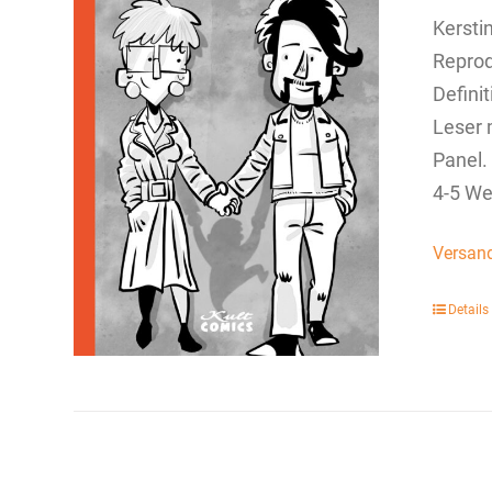
Kersti
Reprod
Defini
Leser 
Panel.
4-5 We
Versan
Details