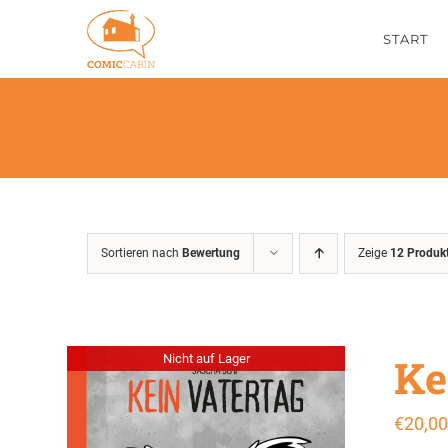
Zum
START
Inhalt
springen
Sortieren nach
Bewertung
Zeige
12 Produk
Ke
Nicht auf Lager
€
20,00