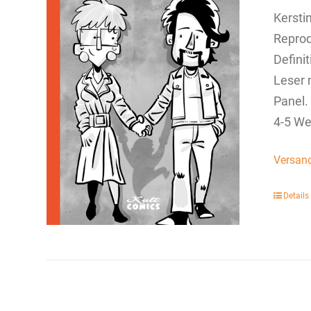
Kersti
Reprod
Defini
Leser 
Panel.
4-5 We
Versan
Details