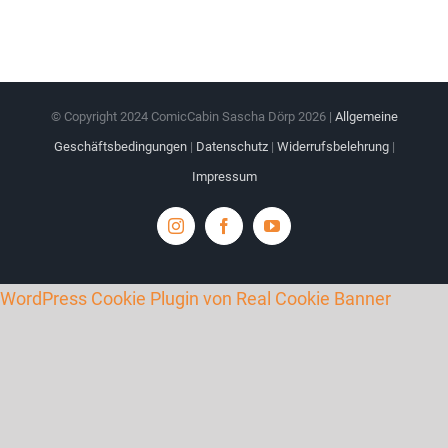
© Copyright 2024 ComicCabin Sascha Dörp
2026 |
Allgemeine
Geschäftsbedingungen
|
Datenschutz
|
Widerrufsbelehrung
|
Impressum
Instagram
Facebook
YouTube
WordPress Cookie Plugin von Real Cookie Banner