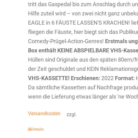
tritt das Gaspedal bis zum Anschlag durch un
Hilfe zuteil wird – von zwei nicht ganz u
EAGLE in 6 FÄUSTE LASSEN'S KRACHEN! liefert
fliegen die Fäuste, hier biegt sich das Publi
Comedy-Prügel-Action-Genres!
Erstmals unge
Box enthält KEINE ABSPIELBARE VHS-Kasse
Hüllen sind Originale aus den späten 80ern/
der Zeit geschuldet und KEIN Reklamationsg
VHS-KASSETTE!
Erschienen:
2022
Format:
H
Da sämtliche Kassetten auf Nachfrage produz
wenn die Lieferung etwas länger als 'ne Woch
Versandkosten
zzgl.
Details