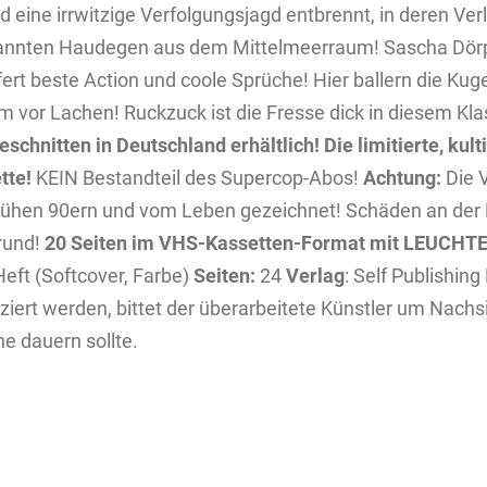
d eine irrwitzige Verfolgungsjagd entbrennt, in deren Ver
nbekannten Haudegen aus dem Mittelmeerraum! Sascha Dö
 beste Action und coole Sprüche! Hier ballern die Kugel
kum vor Lachen! Ruckzuck ist die Fresse dick in diesem Kla
schnitten in Deutschland erhältlich!
Die limitierte, kul
tte!
KEIN Bestandteil des Supercop-Abos!
Achtung:
Die 
frühen 90ern und vom Leben gezeichnet! Schäden an der 
rund!
20 Seiten im VHS-Kassetten-Format mit LEUCH
eft (Softcover, Farbe)
Seiten:
24
Verlag
: Self Publishing 
iert werden, bittet der überarbeitete Künstler um Nachsi
e dauern sollte.