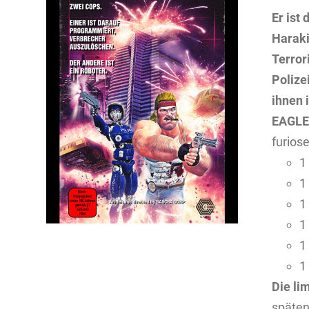
Er ist
Haraki
Terror
Polize
ihnen 
EAGL
furios
1
1
1
1
1
1
Die li
späten