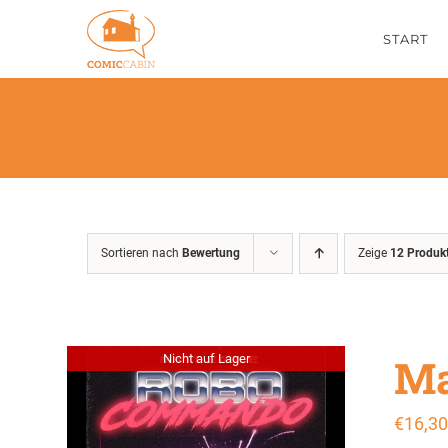
Zum
START
Inhalt
springen
Sortieren nach
Bewertung
Zeige
12 Produk
Ma
Nicht auf Lager
€
16,30