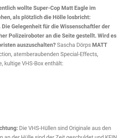
gentlich wollte Super-Cop Matt Eagle im
n, als plötzlich die Hölle losbricht:
Die Gelegenheit für die Wissenschaftler der
her Polizeiroboter an die Seite gestellt. Wird es
oristen auszuschalten?
Sascha Dörps
MATT
ction, atemberaubenden Special-Effects,
e, kultige VHS-Box enthält:
chtung:
Die VHS-Hüllen sind Originale aus den
an der Hülle sind der Zeit geschuldet und KEIN