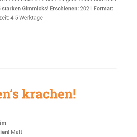
5 starken Gimmicks!
Erschienen:
2021
Format:
rzeit: 4-5 Werktage
en’s krachen!
 im
ien!
Matt