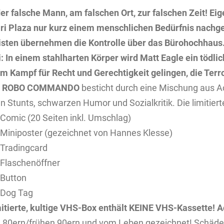
 der falsche Mann, am falschen Ort, zur falschen Zeit! Ei
ri Plaza nur kurz einem menschlichen Bedürfnis nachgehe
isten übernehmen die Kontrolle über das Bürohochhaus. 
i: In einem stahlharten Körper wird Matt Eagle ein tödlic
im Kampf für Recht und Gerechtigkeit gelingen, die Terr
E ROBO COMMANDO
besticht durch eine Mischung aus A
en Stunts, schwarzen Humor und Sozialkritik. Die limitiert
 Comic (20 Seiten inkl. Umschlag)
 Miniposter (gezeichnet von Hannes Klesse)
 Tradingcard
 Flaschenöffner
 Button
 Dog Tag
mitierte, kultige VHS-Box enthält KEINE VHS-Kassette!
A
 80ern/frühen 90ern und vom Leben gezeichnet! Schäden 