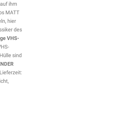
lauf ihm
rps MATT
n, hier
ssiker des
tige VHS-
VHS-
Hülle sind
TENDER
Lieferzeit:
cht,