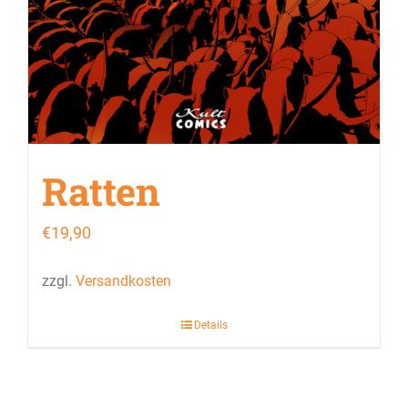
Ratten
€
19,90
zzgl.
Versandkosten
Details