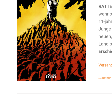
RATT
wehrlo
11-jähr
Junge 
neuen,
Land b
Erschi
Versan
Details