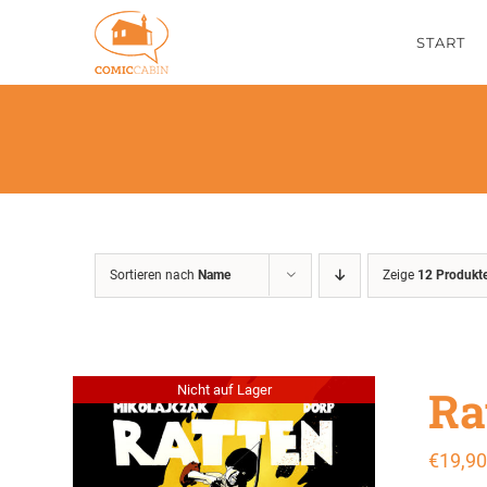
Zum
START
Inhalt
springen
Sortieren nach
Name
Zeige
12 Produkt
Ra
Nicht auf Lager
€
19,90