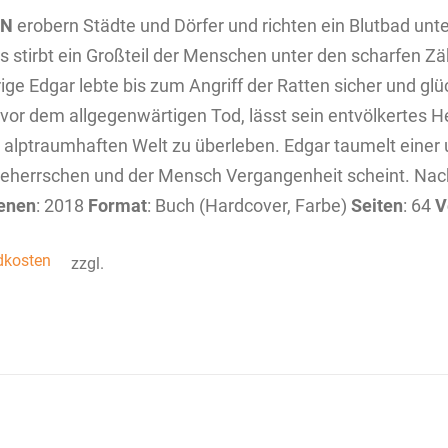
EN
erobern Städte und Dörfer und richten ein Blutbad unt
s stirbt ein Großteil der Menschen unter den scharfen Zä
ige Edgar lebte bis zum Angriff der Ratten sicher und glüc
vor dem allgegenwärtigen Tod, lässt sein entvölkertes Hei
 alptraumhaften Welt zu überleben. Edgar taumelt einer
eherrschen und der Mensch Vergangenheit scheint. Na
enen
: 2018
Format
: Buch (Hardcover, Farbe)
Seiten
: 64
V
dkosten
zzgl.