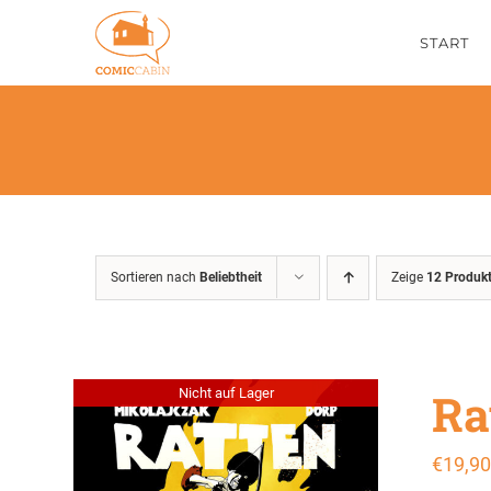
Zum
START
Inhalt
springen
Sortieren nach
Beliebtheit
Zeige
12 Produk
Ra
Nicht auf Lager
€
19,90