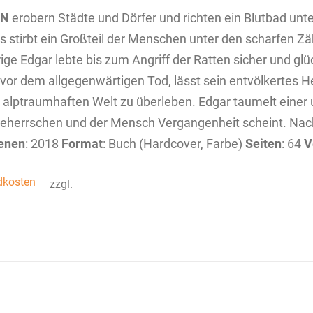
EN
erobern Städte und Dörfer und richten ein Blutbad unt
s stirbt ein Großteil der Menschen unter den scharfen Zä
ige Edgar lebte bis zum Angriff der Ratten sicher und glüc
vor dem allgegenwärtigen Tod, lässt sein entvölkertes Hei
 alptraumhaften Welt zu überleben. Edgar taumelt einer
eherrschen und der Mensch Vergangenheit scheint. Na
enen
: 2018
Format
: Buch (Hardcover, Farbe)
Seiten
: 64
V
dkosten
zzgl.