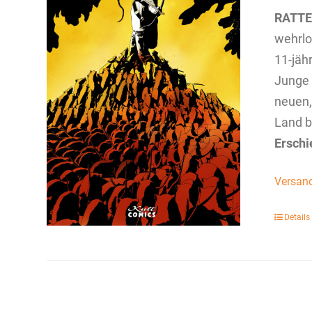
RATT
wehrlo
11-jähr
Junge 
neuen,
Land b
Erschi
Versan
Details