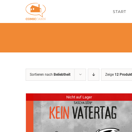
Zum
START
Inhalt
springen
Sortieren nach
Beliebtheit
Zeige
12 Produk
Nicht auf Lager