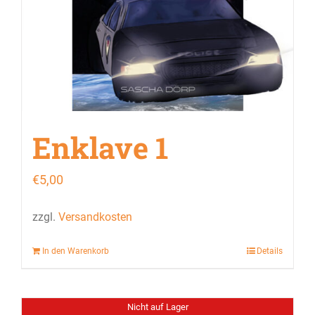
Enklave 1
€
5,00
zzgl.
Versandkosten
In den Warenkorb
Details
Nicht auf Lager