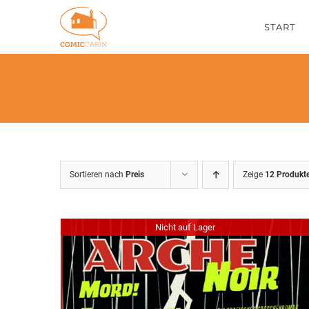
Zum
START
Inhalt
springen
Sortieren nach
Preis
Zeige
12 Produkt
Nicht auf Lager