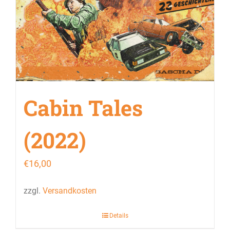
Cabin Tales
(2022)
€
16,00
zzgl.
Versandkosten
Details