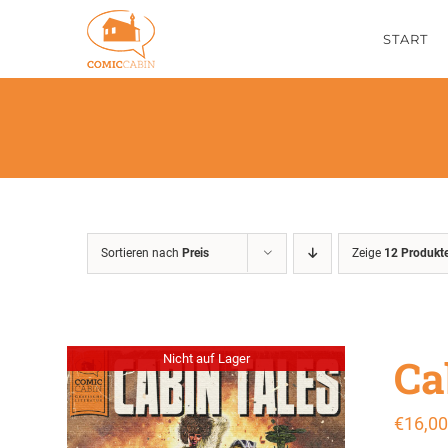
Zum
START
Inhalt
springen
Sortieren nach
Preis
Zeige
12 Produkt
Ca
Nicht auf Lager
€
16,00