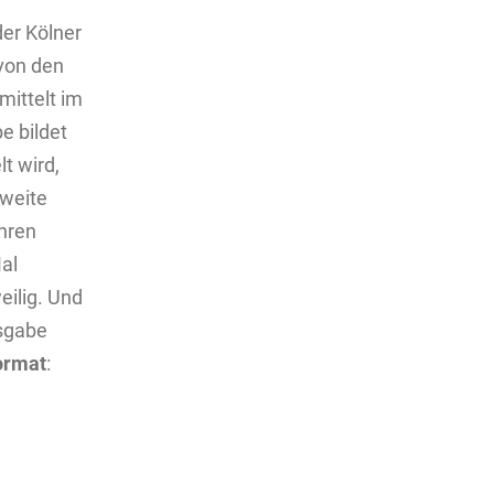
der Kölner
 von den
ittelt im
e bildet
t wird,
weite
hren
al
eilig. Und
usgabe
ormat
: