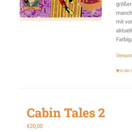
größer
manchm
mit von
aktuel
Farbi
Versan
In den
Cabin Tales 2
€
20,00