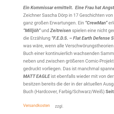
Ein Kommissar ermittelt.
Eine Frau hat Angst
Zeichner Sascha Dörp in 17 Geschichten von 
ganz großen Erwartungen. Ein
“CrewMan“
er
“Milljöh“
und
Zeitreisen
spielen eine nicht g
die Erzählung
“F.E.D.S. – Flat Earth Defense 
was wäre, wenn alle Verschwörungstheorien
Buch einer kontinuierlich wachsenden Samml
neben und zwischen größeren Comic-Projekte
gedruckt vorliegen. Das ist manchmal spann
MATT EAGLE
ist ebenfalls wieder mit von der
besitzen bereits die der in der aktuellen A
Buch (Hardcover, Farbig/Schwarz/Weiß)
Sei
Versandkosten
zzgl.