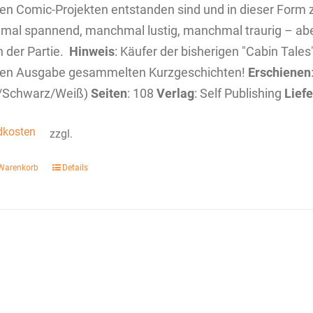
en Comic-Projekten entstanden sind und in dieser Form z
al spannend, manchmal lustig, manchmal traurig – aber
 der Partie.
Hinweis
: Käufer der bisherigen "Cabin Tales
len Ausgabe gesammelten Kurzgeschichten!
Erschienen
g/Schwarz/Weiß)
Seiten
: 108
Verlag
: Self Publishing
Liefe
dkosten
zzgl.
 Warenkorb
Details