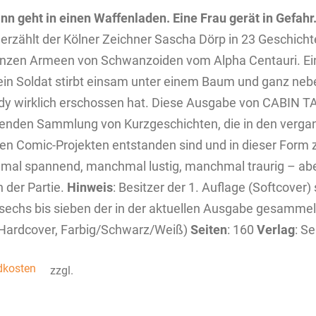
nn geht in einen Waffenladen.
Eine Frau gerät in Gefahr
 erzählt der Kölner Zeichner Sascha Dörp in 23 Geschich
nzen Armeen von Schwanzoiden vom Alpha Centauri. Ein 
ein Soldat stirbt einsam unter einem Baum und ganz ­neb
y wirklich erschossen hat. Diese Ausgabe von CABIN TALES
nden Sammlung von Kurzgeschichten, die in den verga
en Comic-Projekten entstanden sind und in dieser Form z
al spannend, manchmal lustig, manchmal traurig – aber
n der Partie.
Hinweis
: Besitzer der 1. Auflage (Softcover
sechs bis sieben der in der aktuellen Ausgabe gesamme
Hardcover, Farbig/Schwarz/Weiß)
Seiten
: 160
Verlag
: S
dkosten
zzgl.