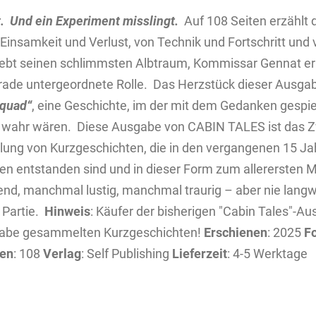
.
Und ein Experiment misslingt.
Auf 108 Seiten erzählt 
Einsamkeit und Verlust, von Technik und Fortschritt und
lebt seinen schlimmsten Albtraum, Kommissar Gennat erm
erade untergeordnete Rolle.
Das Herzstück dieser Ausgab
Squad“
, eine Geschichte, im der mit dem Gedanken gespiel
 wahr wären.
Diese Ausgabe von CABIN TALES ist das Z
ung von Kurzgeschichten, die in den vergangenen 15 Ja
n entstanden sind und in dieser Form zum allerersten M
end, manchmal lustig, manchmal traurig – aber
nie
langw
 Partie.
Hinweis
: Käufer der bisherigen "Cabin Tales"-A
usgabe gesammelten Kurzgeschichten!
Erschienen
: 2025
F
ten
: 108
Verlag
: Self Publishing
Lieferzeit
: 4-5 Werktage