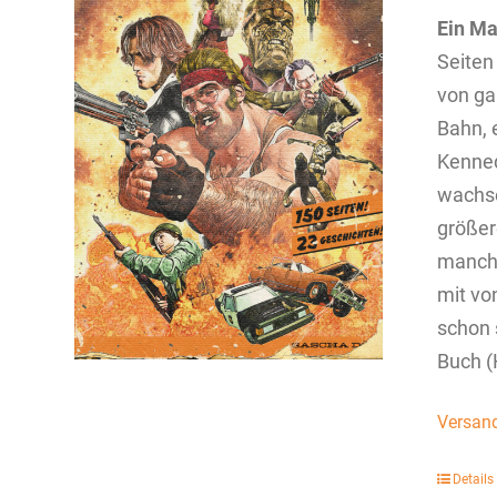
Ein Ma
Seiten
von ga
Bahn, 
Kenned
wachse
größer
manchm
mit vo
schon 
Buch (
Versan
Details