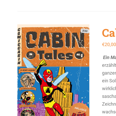
Ca
€
20,00
Ein Ma
erzähl
ganzen
ein So
wirkli
sascha
Zeichn
wachse