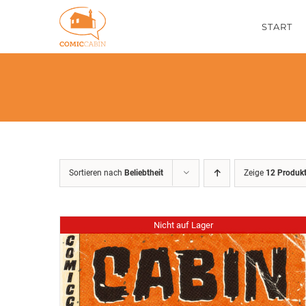
Zum
START
Inhalt
springen
Sortieren nach
Beliebtheit
Zeige
12 Produk
Nicht auf Lager