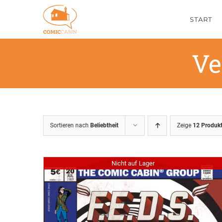
Zum
START
Inhalt
springen
Ve
Sortieren nach
Beliebtheit
Zeige
12 Produk
Nicht auf Lager