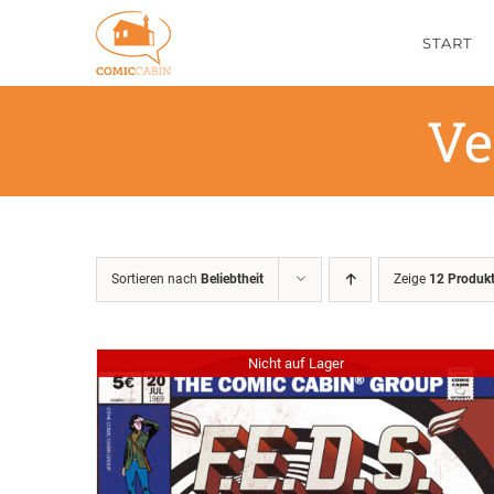
Zum
START
Inhalt
springen
Ve
Sortieren nach
Beliebtheit
Zeige
12 Produk
Nicht auf Lager