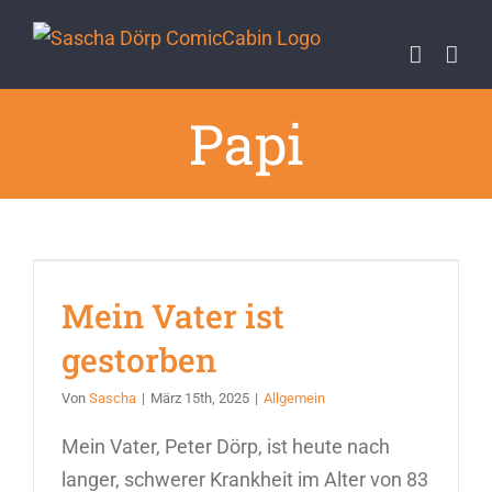
Zum
Inhalt
springen
Papi
Mein Vater ist
gestorben
Von
Sascha
|
März 15th, 2025
|
Allgemein
Mein Vater, Peter Dörp, ist heute nach
langer, schwerer Krankheit im Alter von 83