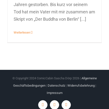
Jahren gestorben. Bis kurz vor seinem
Tod hat mein Vater mit mir zusammen am
Skript von „Der Buddha von Berlin“ [...]
Weiterlesen
© Copyright 2024 ComicCabin Sascha Dörp
2026 |
Allgemeine
Geschäftsbedingungen
|
Datenschutz
|
Widerrufsbelehrung
|
Impressum
Instagram
Facebook
YouTube