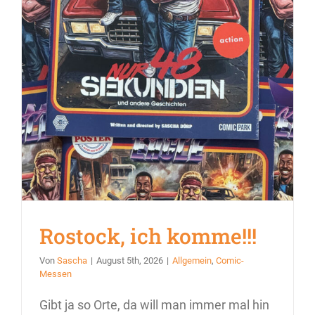
Rostock, ich komme!!!
Von
Sascha
|
August 5th, 2026
|
Allgemein
,
Comic-
Messen
Gibt ja so Orte, da will man immer mal hin