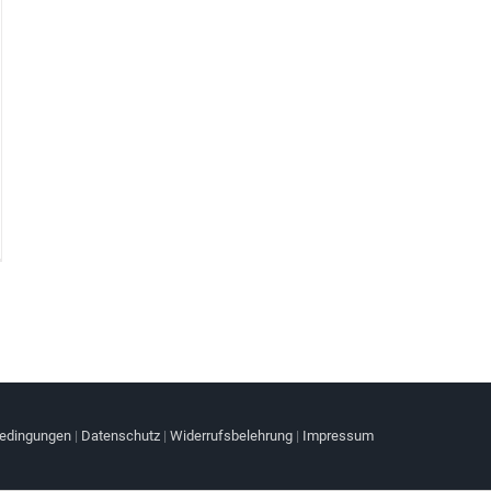
bedingungen
|
Datenschutz
|
Widerrufsbelehrung
|
Impressum