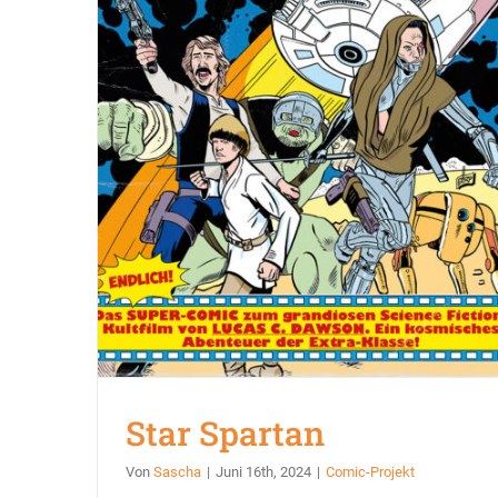
Star Spartan
Von
Sascha
|
Juni 16th, 2024
|
Comic-Projekt