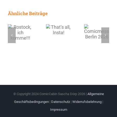
Ähnliche Beiträge
© Copyright 2024 ComicCabin Sascha Dörp
2026 |
Allgemeine
Geschäftsbedingungen
|
Datenschutz
|
Widerrufsbelehrung
|
Impressum