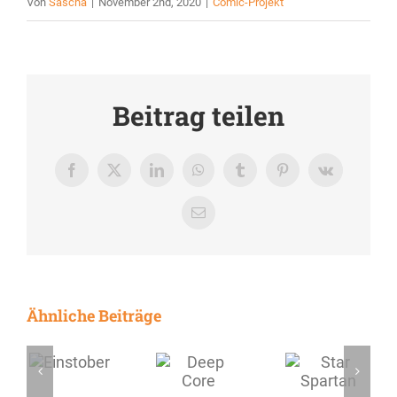
Von
Sascha
|
November 2nd, 2020
|
Comic-Projekt
Beitrag teilen
Facebook
X
LinkedIn
WhatsApp
Tumblr
Pinterest
Vk
E-
Mail
Ähnliche Beiträge