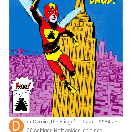
D
er Comic „Die Fliege“ entstand 1984 als
20-seitiges Heft anlässlich eines