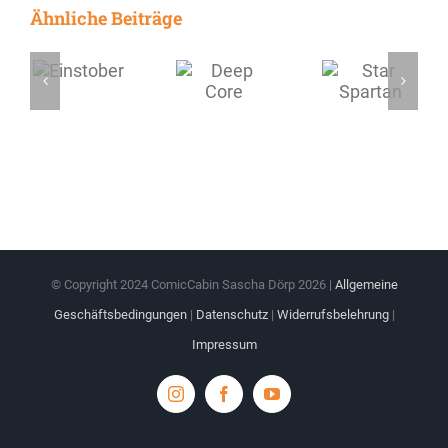
Ähnliche Beiträge
© Copyright 2024 ComicCabin Sascha Dörp
2026 |
Allgemeine
Geschäftsbedingungen
|
Datenschutz
|
Widerrufsbelehrung
|
Impressum
Instagram
Facebook
YouTube