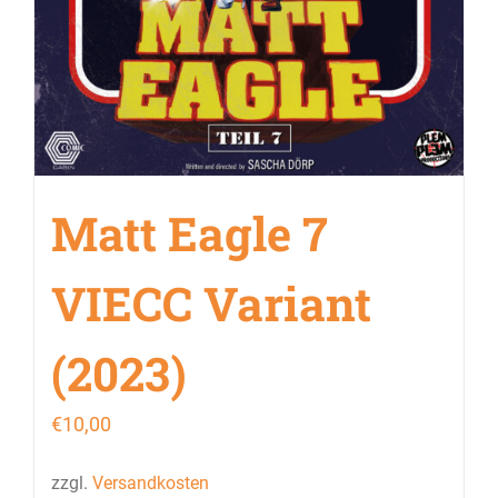
Matt Eagle 7
VIECC Variant
(2023)
€
10,00
zzgl.
Versandkosten