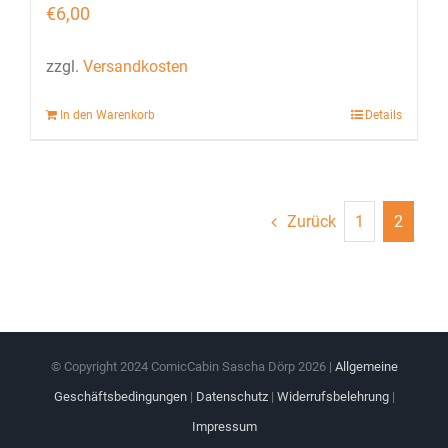
€
6,00
zzgl.
Versandkosten
In den Warenkorb
Details
Zurück
1
2
© Copyright 2024 ComicCabin Sascha Dörp
2026 |
Allgemeine
Geschäftsbedingungen
|
Datenschutz
|
Widerrufsbelehrung
|
Impressum