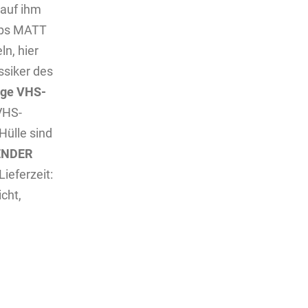
lauf ihm
rps MATT
n, hier
ssiker des
tige VHS-
VHS-
Hülle sind
TENDER
Lieferzeit:
cht,