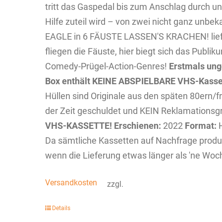
tritt das Gaspedal bis zum Anschlag durch un
Hilfe zuteil wird – von zwei nicht ganz u
EAGLE in 6 FÄUSTE LASSEN'S KRACHEN! liefert
fliegen die Fäuste, hier biegt sich das Publi
Comedy-Prügel-Action-Genres!
Erstmals unge
Box enthält KEINE ABSPIELBARE VHS-Kasse
Hüllen sind Originale aus den späten 80ern/
der Zeit geschuldet und KEIN Reklamationsg
VHS-KASSETTE!
Erschienen:
2022
Format:
H
Da sämtliche Kassetten auf Nachfrage produz
wenn die Lieferung etwas länger als 'ne Woch
Versandkosten
zzgl.
Details