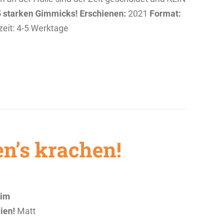
5 starken Gimmicks!
Erschienen:
2021
Format:
rzeit: 4-5 Werktage
en’s krachen!
 im
ien!
Matt