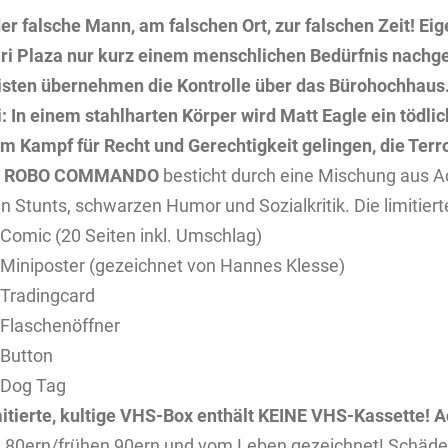
 der falsche Mann, am falschen Ort, zur falschen Zeit! Ei
ri Plaza nur kurz einem menschlichen Bedürfnis nachgehe
isten übernehmen die Kontrolle über das Bürohochhaus. 
i: In einem stahlharten Körper wird Matt Eagle ein tödlic
im Kampf für Recht und Gerechtigkeit gelingen, die Terr
E ROBO COMMANDO
besticht durch eine Mischung aus A
en Stunts, schwarzen Humor und Sozialkritik. Die limitiert
 Comic (20 Seiten inkl. Umschlag)
 Miniposter (gezeichnet von Hannes Klesse)
 Tradingcard
 Flaschenöffner
 Button
 Dog Tag
mitierte, kultige VHS-Box enthält KEINE VHS-Kassette!
A
 80ern/frühen 90ern und vom Leben gezeichnet! Schäden 