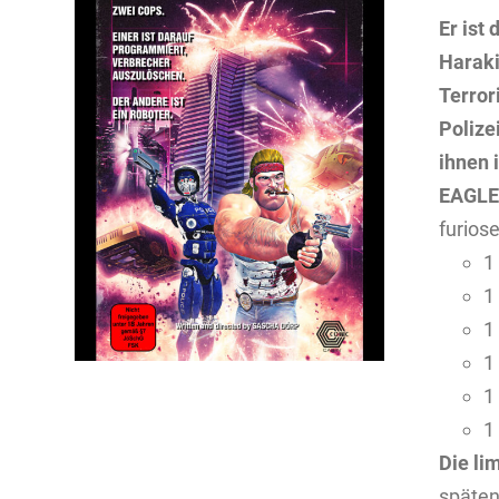
Er ist
Haraki
Terror
Polize
ihnen 
EAGL
furios
1
1
1
1
1
1
Die li
späten