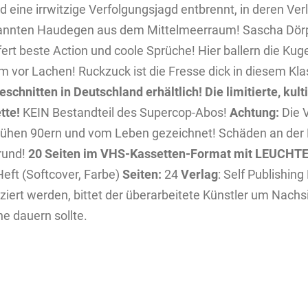
d eine irrwitzige Verfolgungsjagd entbrennt, in deren Ver
nbekannten Haudegen aus dem Mittelmeerraum! Sascha Dö
 beste Action und coole Sprüche! Hier ballern die Kugel
kum vor Lachen! Ruckzuck ist die Fresse dick in diesem Kla
schnitten in Deutschland erhältlich!
Die limitierte, kul
tte!
KEIN Bestandteil des Supercop-Abos!
Achtung:
Die 
frühen 90ern und vom Leben gezeichnet! Schäden an der 
rund!
20 Seiten im VHS-Kassetten-Format mit LEUCH
eft (Softcover, Farbe)
Seiten:
24
Verlag
: Self Publishing 
iert werden, bittet der überarbeitete Künstler um Nachsi
e dauern sollte.