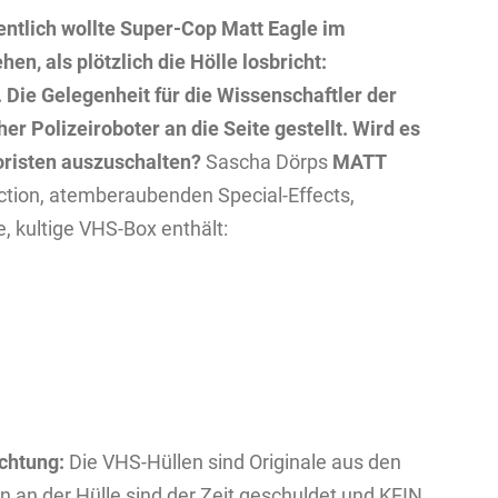
gentlich wollte Super-Cop Matt Eagle im
n, als plötzlich die Hölle losbricht:
Die Gelegenheit für die Wissenschaftler der
her Polizeiroboter an die Seite gestellt. Wird es
oristen auszuschalten?
Sascha Dörps
MATT
ction, atemberaubenden Special-Effects,
e, kultige VHS-Box enthält:
chtung:
Die VHS-Hüllen sind Originale aus den
an der Hülle sind der Zeit geschuldet und KEIN