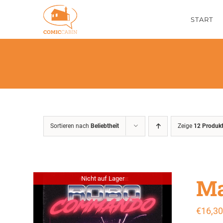
Zum
START
Inhalt
springen
Sortieren nach
Beliebtheit
Zeige
12 Produk
Ma
Nicht auf Lager
€
16,30