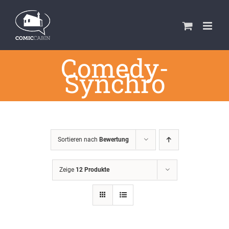
Zum
Inhalt
springen
Comedy-
Synchro
Sortieren nach
Bewertung
Zeige
12 Produkte