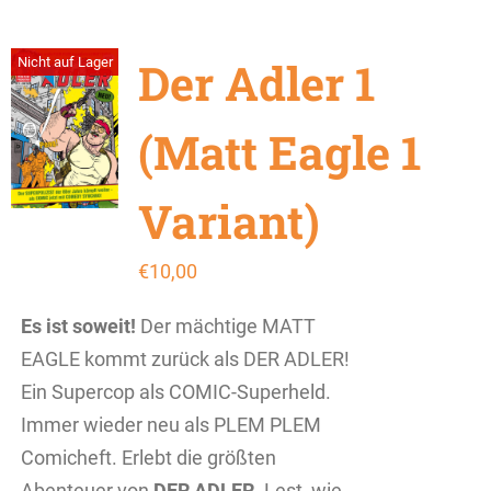
Der Adler 1
Nicht auf Lager
(Matt Eagle 1
Variant)
€
10,00
Es ist soweit!
Der mächtige MATT
EAGLE kommt zurück als DER ADLER!
Ein Supercop als COMIC-Superheld.
Immer wieder neu als PLEM PLEM
Comicheft. Erlebt die größten
Abenteuer von
DER ADLER
. Lest, wie