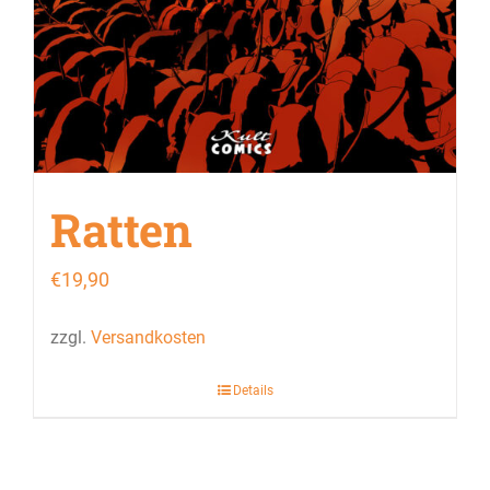
Ratten
€
19,90
zzgl.
Versandkosten
Details