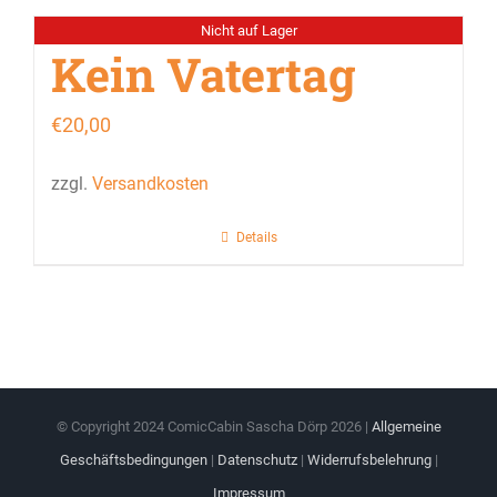
Nicht auf Lager
Kein Vatertag
€
20,00
zzgl.
Versandkosten
Details
© Copyright 2024 ComicCabin Sascha Dörp
2026 |
Allgemeine
Geschäftsbedingungen
|
Datenschutz
|
Widerrufsbelehrung
|
Impressum