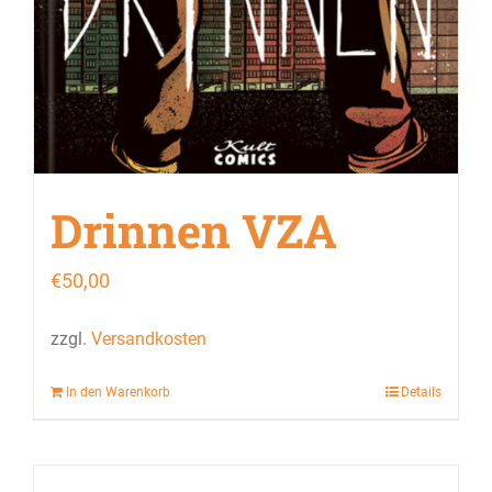
Drinnen VZA
€
50,00
zzgl.
Versandkosten
In den Warenkorb
Details