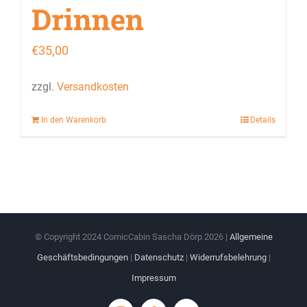
Drinnen
€
35,00
zzgl.
Versandkosten
In den Warenkorb
Details
© Copyright 2024 ComicCabin Sascha Dörp
2026 |
Allgemeine
Geschäftsbedingungen
|
Datenschutz
|
Widerrufsbelehrung
|
Impressum