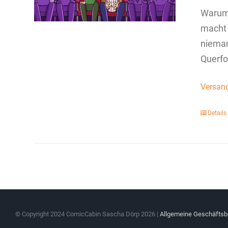
Warum 
macht 
nieman
Querfo
Versan
Details
© Copyright 2024 ComicCabin Sascha Dörp
2026 |
Allgemeine Geschäfts