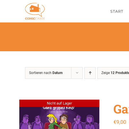
Zum
START
Inhalt
springen
Sortieren nach
Datum
Zeige
12 Produkt
Ga
Nicht auf Lager
€
9,00